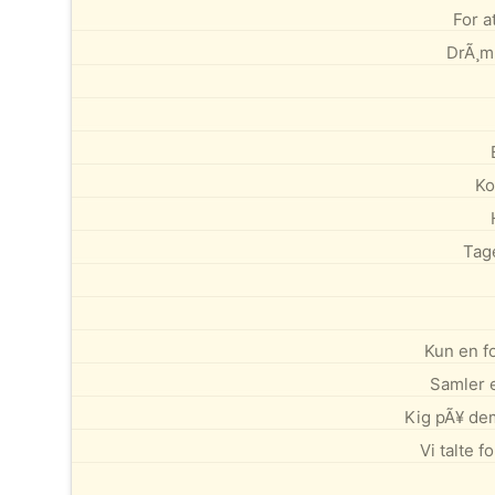
For a
DrÃ¸mm
Ko
Tage
Kun en f
Samler e
Kig pÃ¥ dem
Vi talte fo