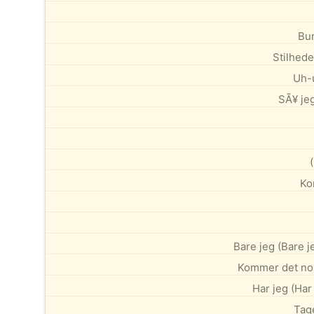
Bur
Stilhede
Uh-u
SÃ¥ jeg
Ko
Bare jeg (Bare j
Kommer det nok
Har jeg (Har
Tage