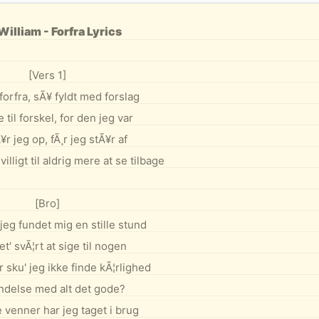
William - Forfra Lyrics
[Vers 1]
forfra, sÃ¥ fyldt med forslag
 til forskel, for den jeg var
r jeg op, fÃ¸r jeg stÃ¥r af
illigt til aldrig mere at se tilbage
[Bro]
 jeg fundet mig en stille stund
t' svÃ¦rt at sige til nogen
 sku' jeg ikke finde kÃ¦rlighed
indelse med alt det gode?
 venner har jeg taget i brug