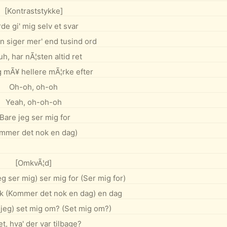
[Kontraststykke]
de gi' mig selv et svar
n siger mer' end tusind ord
h, har nÃ¦sten altid ret
 mÃ¥ hellere mÃ¦rke efter
Oh-oh, oh-oh
Yeah, oh-oh-oh
(Bare jeg ser mig for
mmer det nok en dag)
[OmkvÃ¦d]
eg ser mig) ser mig for (Ser mig for)
 (Kommer det nok en dag) en dag
 jeg) set mig om? (Set mig om?)
t, hva' der var tilbage?