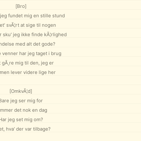
[Bro]
 jeg fundet mig en stille stund
t' svÃ¦rt at sige til nogen
 sku' jeg ikke finde kÃ¦rlighed
indelse med alt det gode?
 venner har jeg taget i brug
t gÃ¸re mig til den, jeg er
en lever videre lige her
[OmkvÃ¦d]
Bare jeg ser mig for
mmer det nok en dag
Har jeg set mig om?
t, hva' der var tilbage?