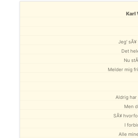
Karl 
Jeg' sÃ¥ 
Det hele
Nu stÃ¥
Melder mig friv
Aldrig har
Men de
SÃ¥ hvorfor
I forb
Alle mine