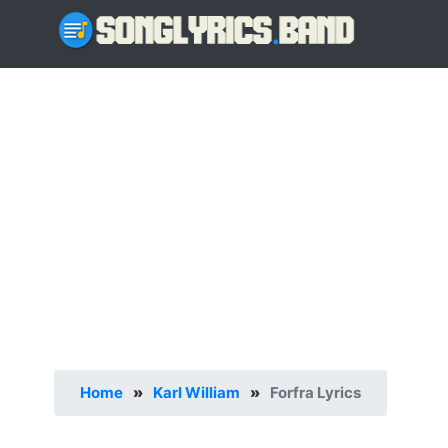
Home
»
Karl William
»
Forfra Lyrics