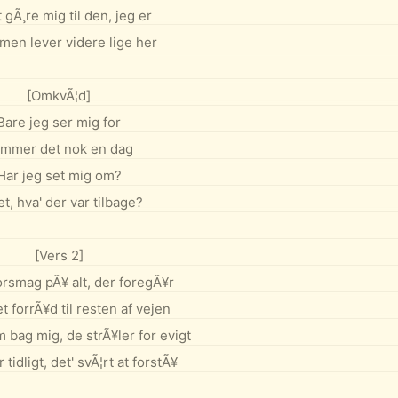
t gÃ¸re mig til den, jeg er
en lever videre lige her
[OmkvÃ¦d]
Bare jeg ser mig for
mmer det nok en dag
Har jeg set mig om?
t, hva' der var tilbage?
[Vers 2]
orsmag pÃ¥ alt, der foregÃ¥r
t forrÃ¥d til resten af vejen
 bag mig, de strÃ¥ler for evigt
r tidligt, det' svÃ¦rt at forstÃ¥