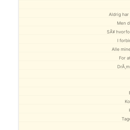
Aldrig har
Men de
SÃ¥ hvorfor
I forb
Alle mine
For a
DrÃ¸mm
Ko
Tage